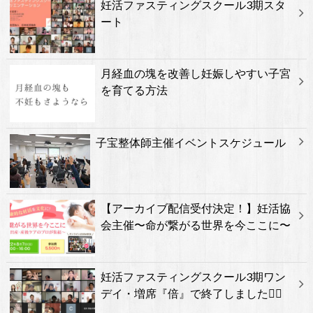
妊活ファスティングスクール3期スタ
ート
月経血の塊を改善し妊娠しやすい子宮
を育てる方法
子宝整体師主催イベントスケジュール
【アーカイブ配信受付決定！】妊活協
会主催〜命が繋がる世界を今ここに〜
妊活ファスティングスクール3期ワン
デイ・増席『倍』で終了しました🙇‍♂️