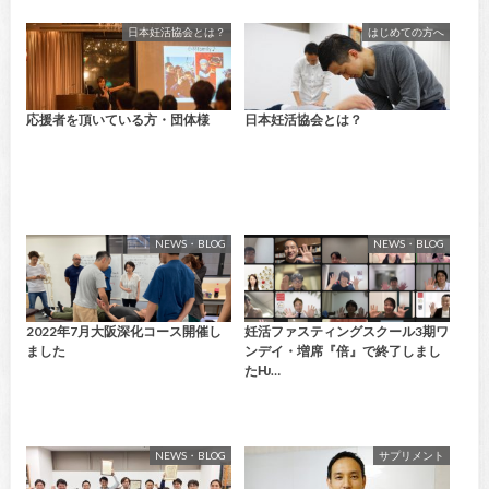
日本妊活協会とは？
はじめての方へ
応援者を頂いている方・団体様
日本妊活協会とは？
NEWS・BLOG
NEWS・BLOG
2022年7月大阪深化コース開催し
妊活ファスティングスクール3期ワ
ました
ンデイ・増席『倍』で終了しまし
たǶ…
NEWS・BLOG
サプリメント